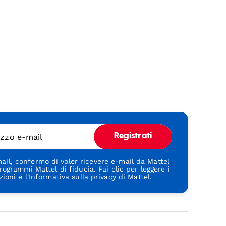
rizzo e-mail
Registrati
ail, confermo di voler ricevere e-mail da Mattel
rogrammi Mattel di fiducia. Fai clic per leggere i
zioni
e
l'Informativa sulla privacy
di Mattel.