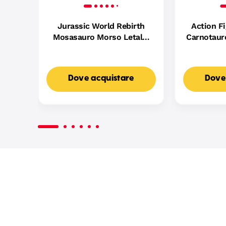
Jurassic World Rebirth
Action F
Mosasauro Morso Letale,
Carnotaur
Action Figure E Mini
Charge
Dilofosauro, Dinosauro
Corre E 
Giocattolo
Dove acquistare
Dove