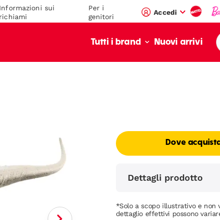
Informazioni sui
Per i
Accedi
richiami
genitori
Nuovi arrivi
Tutti i brand
Dove acquist
Dettagli prodotto
*Solo a scopo illustrativo e non v
dettaglio effettivi possono variar