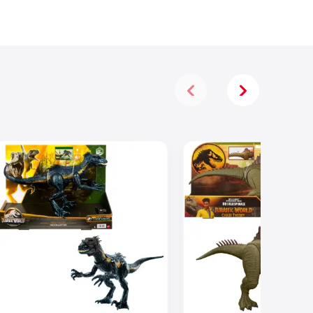
Infuocata,
Macchinina
Die-Cast in
Scala 1:64 E
Dinosauro
Nemico