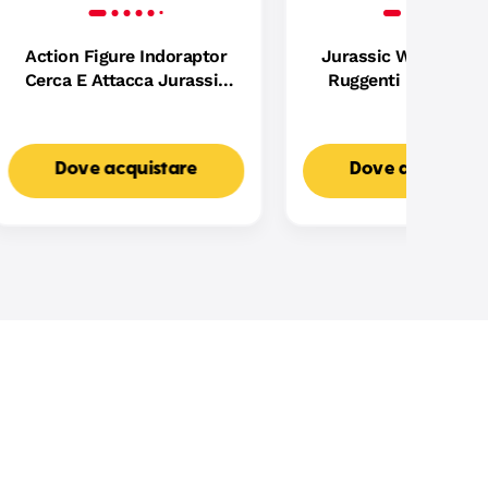
Action Figure Indoraptor
Jurassic World Batta
Cerca E Attacca Jurassic
Ruggenti Becklespi
World, Dinosauri
Action Figure Dinos
Giocattolo
Colpo Furioso
Dove acquistare
Dove acquistar