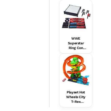
Bullseye -
Set Da 2
Action Figure
in Scala Da
18 Cm
WWE
Superstar
Ring Con
Etichette Per
Main Event E
Raw, Tappeto
Del Ring
Molleggiato E
Corde Del
Ring
Elastiche Pro
Tension
Playset Hot
Wheels City
T-Rex
Battaglia