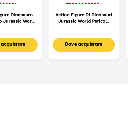
igure Dinosauro
Action Figure Di Dinosauri
o Jurassic World
Jurassic World Pericolo
 N Chomp Che
Giurassico
Ruggisce, Gioco
Digitale
 acquistare
Dove acquistare