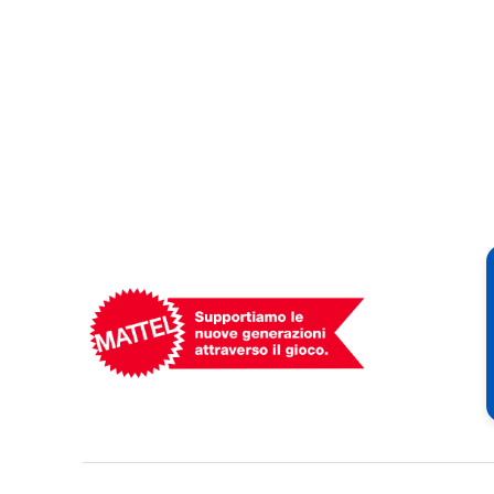
Mattel
-
Empowering
Generations
Through
Play