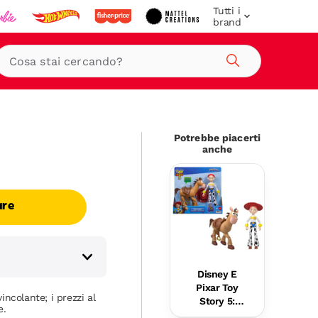
Tutti i
brand
Cerca
Potrebbe piacerti
anche
are
Disney E
Pixar Toy
incolante; i prezzi al
Story 5:
e.
Jessie E