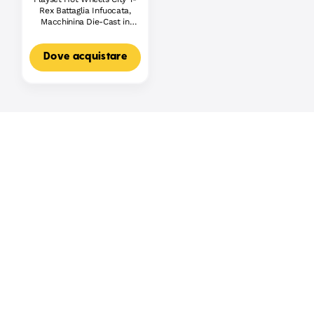
Rex Battaglia Infuocata,
Macchinina Die-Cast in
Scala 1:64 E Dinosauro
Nemico
Dove acquistare