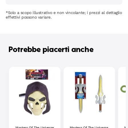
*Solo a scopo illustrativo e non vincolante; i prezzi al dettaglio
effettivi possono variare.
Potrebbe piacerti anche
Masters Of The Universe
Masters Of The Universe,
Ma