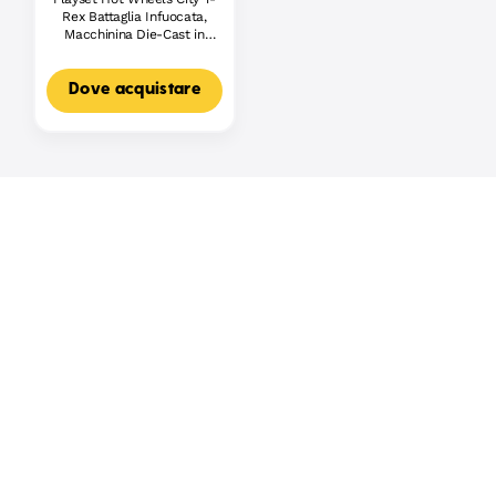
Rex Battaglia Infuocata,
Macchinina Die-Cast in
Scala 1:64 E Dinosauro
Nemico
Dove acquistare