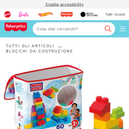
Enable accessibility
Tutti i brand
Nav
Cerca
...
TUTTI GLI ARTICOLI
Espandere
BLOCCHI DA COSTRUZIONE
la
barra
di
navigazione