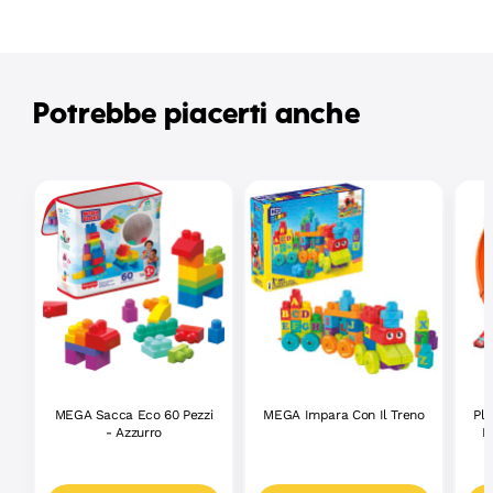
Potrebbe piacerti anche
MEGA Sacca Eco 60 Pezzi
MEGA Impara Con Il Treno
Pla
- Azzurro
R
M
S