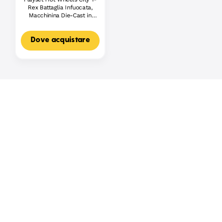
Rex Battaglia Infuocata,
Macchinina Die-Cast in
Scala 1:64 E Dinosauro
Nemico
Dove acquistare