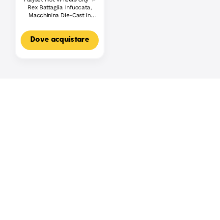
Rex Battaglia Infuocata,
Macchinina Die-Cast in
Scala 1:64 E Dinosauro
Nemico
Dove acquistare