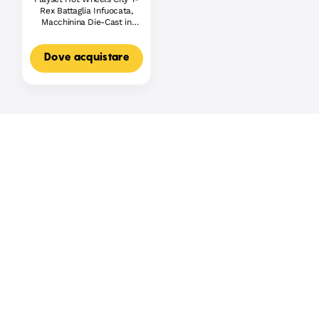
Rex Battaglia Infuocata,
Macchinina Die-Cast in
Scala 1:64 E Dinosauro
Nemico
Dove acquistare