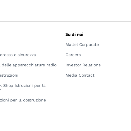
Su di noi
Mattel Corporate
mercato e sicurezza
Careers
 delle apparecchiature radio
Investor Relations
istruzioni
Media Contact
k Shop Istruzioni per la
e
zioni per la costruzione