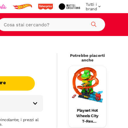
Tutti i
brand
Cerca
Potrebbe piacerti
anche
are
Playset Hot
Wheels City
incolante; i prezzi al
T-Rex
e.
Battaglia