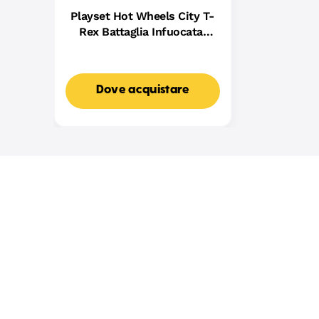
Playset Hot Wheels City T-
Rex Battaglia Infuocata,
Macchinina Die-Cast in
Scala 1:64 E Dinosauro
Nemico
Dove acquistare