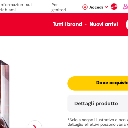
Informazioni sui
Per i
Accedi
richiami
genitori
Nuovi arrivi
Tutti i brand
Dove acquist
Dettagli prodotto
*Solo a scopo illustrativo e non v
dettaglio effettivi possono variar