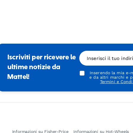
Iscriviti per ricevere le
Inserisci il tuo indi
ultime notizie da
Inserendo la mia e-m
Mattel!
e da altri marchi e p
Termini e Condi
Informazioni su Fisher-Price
Informazioni su Hot-Wheels