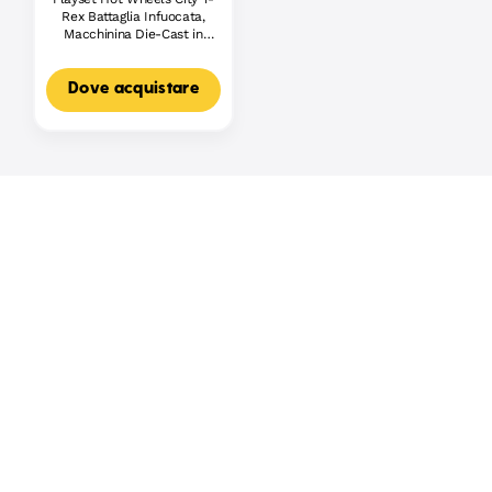
Rex Battaglia Infuocata,
Macchinina Die-Cast in
Scala 1:64 E Dinosauro
Nemico
Dove acquistare