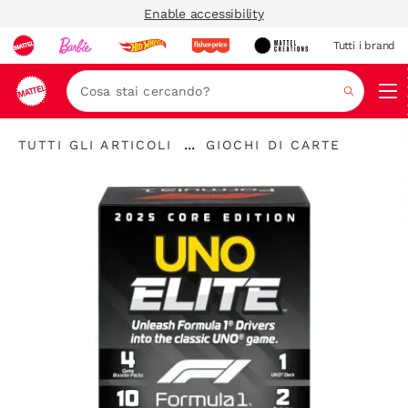
Enable accessibility
Tutti i brand
Nav
Cerca
"Tutti
"
...
TUTTI GLI ARTICOLI
GIOCHI DI CARTE
gli
Espandere
Giochi
articoli
la
di
"
barra
carte"
di
navigazione