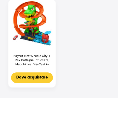
Playset Hot Wheels City T-
Rex Battaglia Infuocata,
Macchinina Die-Cast in
Scala 1:64 E Dinosauro
Nemico
Dove acquistare