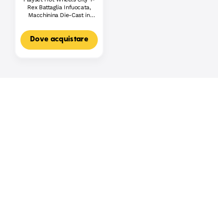
Rex Battaglia Infuocata,
Macchinina Die-Cast in
Scala 1:64 E Dinosauro
Nemico
Dove acquistare