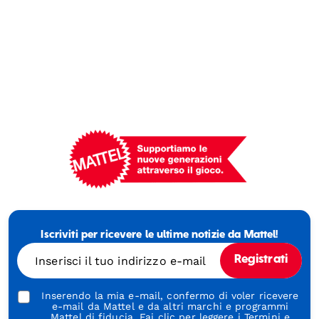
Mattel
-
Empowering
Iscriviti per ricevere le ultime notizie da Mattel!
Generations
Through
Inserisci il tuo indirizzo e-mail
Registrati
Play
Inserendo la mia e-mail, confermo di voler ricevere
e-mail da Mattel e da altri marchi e programmi
Mattel di fiducia. Fai clic per leggere i
Termini e