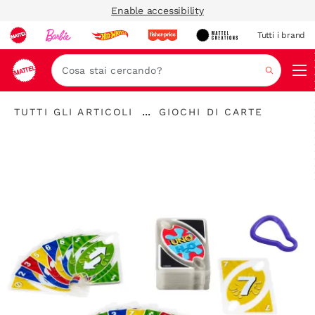
Enable accessibility
Tutti i brand
Nav
Cerca
...
TUTTI GLI ARTICOLI
GIOCHI DI CARTE
Espandere
la
barra
di
navigazione