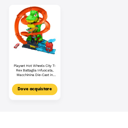
Playset Hot Wheels City T-
Rex Battaglia Infuocata,
Macchinina Die-Cast in
Scala 1:64 E Dinosauro
Nemico
Dove acquistare