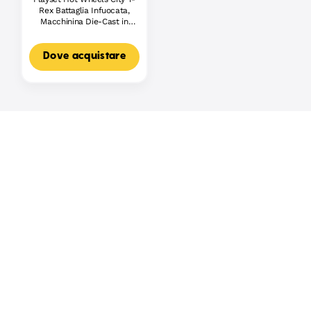
Rex Battaglia Infuocata,
Macchinina Die-Cast in
Scala 1:64 E Dinosauro
Nemico
Dove acquistare