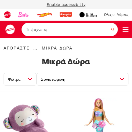
Enable accessibility
Όλες οι Μάρκες
Αναζήτ
ΑΓΟΡΑΣΤΕ
Μικρά
...
ΑΓΟΡΑΣΤΕ
ΜΙΚΡΆ ΔΏΡΑ
Expand
Δώρα
Breadcrumbs
Μικρά Δώρα
Φίλτρα
Συνιστώμενη