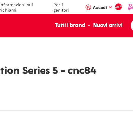
Informazioni sui
Per i
Accedi
richiami
genitori
Nuovi arrivi
Tutti i brand
"value":"\/blogs\/mega-
ed\/en-
ction Series 5 - cnc84