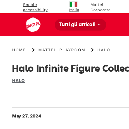
Enable
Mattel
accessibility
Corporate
Italia
Tutti gli articoli
{"key":"Home","value":"\/"}
{"key":"Mattel
{"key":"HALO",
HOME
MATTEL PLAYROOM
HALO
Playroom","value":"\/blogs\/mega-
unboxed\/tagg
unboxed"}
us-
category-
Halo Infinite Figure Colle
halo"}
HALO
May 27, 2024