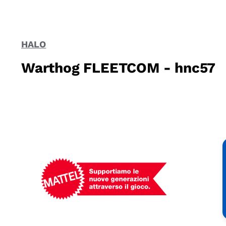
HALO
Warthog FLEETCOM - hnc57
Mattel
-
Empowering