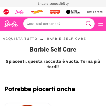
Enable accessibility
Tutti i brand
Nav
Cerca
Acquista
Barbie
...
ACQUISTA TUTTO
BARBIE SELF CARE
Tutto
Espandere
Self
la
Care
Barbie Self Care
barra
di
navigazione
Spiacenti, questa raccolta è vuota. Torna più
tardi!
Potrebbe piacerti anche