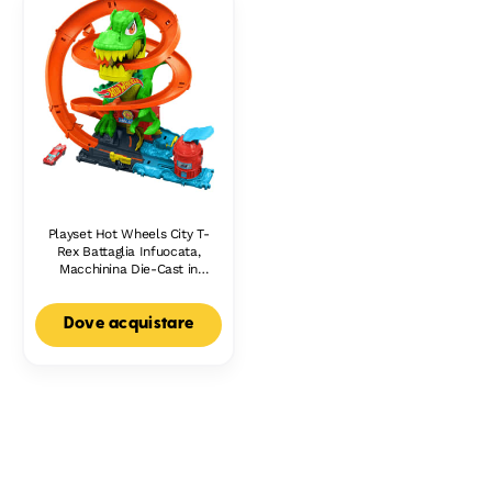
Playset Hot Wheels City T-
Rex Battaglia Infuocata,
Macchinina Die-Cast in
Scala 1:64 E Dinosauro
Nemico
Dove acquistare