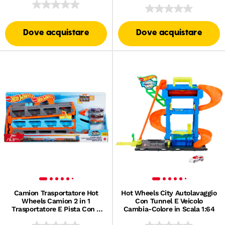
Scala 1:64 Per Bambini Da 4
A 8 Anni
Dove acquistare
Dove acquistare
Camion Trasportatore Hot
Hot Wheels City Autolavaggio
Wheels Camion 2 in 1
Con Tunnel E Veicolo
Trasportatore E Pista Con 3
Cambia-Colore in Scala 1:64
Auto in Scala 1:64 Per
Bambini Da 4 A 8 Anni