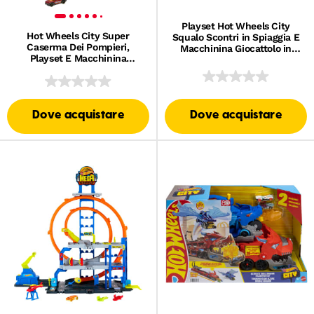
Playset Hot Wheels City
Hot Wheels City Super
Squalo Scontri in Spiaggia E
Caserma Dei Pompieri,
Macchinina Giocattolo in
Playset E Macchinina
Scala 1:64, Momenti Di
Giocattolo in Scala 1:64, La
Vittoria Epici
Pista Si Estende Fino A 40
Cm Circa
Dove acquistare
Dove acquistare