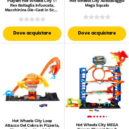
Playset Hot Wheels City T-
Hot Wheels City Autolavaggio
Rex Battaglia Infuocata,
Mega Squalo
Macchinina Die-Cast in Scala
1:64 E Dinosauro Nemico
Dove acquistare
Dove acquistare
Hot Wheels City Loop
Hot Wheels City MEGA
Attacco Del Cobra in Pizzeria,