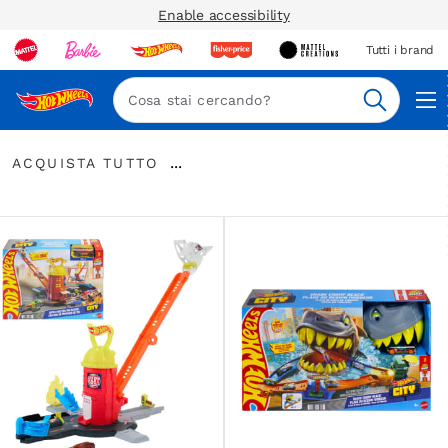
Enable accessibility
Tutti i brand
Nav
Cerca
Acquista
...
ACQUISTA TUTTO
Tutto
Espandere
la
barra
di
navigazione