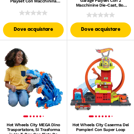
Garage Playset Con 2
Playset Con Macchinina
Macchinine Die-Cast, Box
Giocattolo in Scala 1:64
Per Riporre Oltre 50
Macchinine
Dove acquistare
Dove acquistare
Hot Wheels City MEGA Dino
Hot Wheels City Caserma Dei
Trasportatore, Si Trasforma
Pompieri Con Super Loop