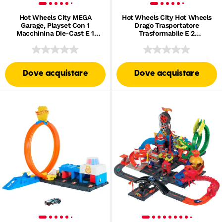
Hot Wheels City MEGA
Hot Wheels City Hot Wheels
Garage, Playset Con 1
Drago Trasportatore
Macchinina Die-Cast E 1
Trasformabile E 2
Elicottero Giocattolo in Scala
Macchinine Giocattolo in
1:64
Scala 1:64
Dove acquistare
Dove acquistare