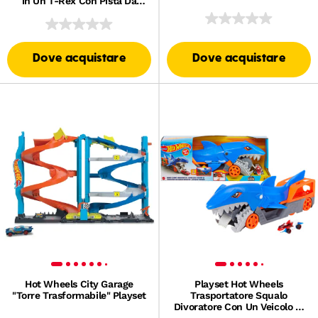
in Un T-Rex Con Pista Da
Corsa, Box Per Riporre Oltre
20 Macchinine
Dove acquistare
Dove acquistare
Hot Wheels City Garage
Playset Hot Wheels
"Torre Trasformabile" Playset
Trasportatore Squalo
Divoratore Con Un Veicolo in