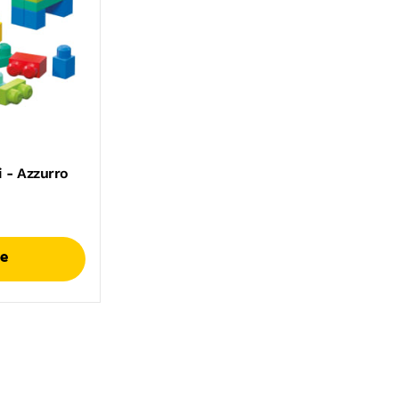
 - Azzurro
re