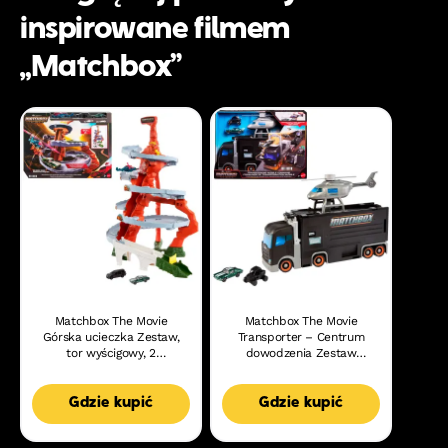
inspirowane filmem
„Matchbox”
Matchbox The Movie
Matchbox The Movie
Górska ucieczka Zestaw,
Transporter – Centrum
tor wyścigowy, 2
dowodzenia Zestaw
samochody 1:64 i
Transformacja 2 w 1 + 2
helikopter Zabawka dla
samochody i helikopter
dzieci 3+
Filmowa zabawka dla
Gdzie kupić
Gdzie kupić
dzieci 4+