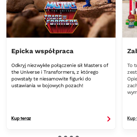
Epicka współpraca
Za
Odkryj niezwykłe połączenie sił Masters of
To t
the Universe i Transformers, z którego
zest
powstały te niesamowite figurki do
Opie
ustawiania w bojowych pozach!
zach
wym
Kup teraz
Kup 