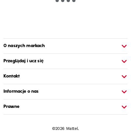
O naszych markach
O Barbie
O
Przeglądaj i ucz się
Kontakt
Informacje o nas
Prawne
©2026 Mattel.