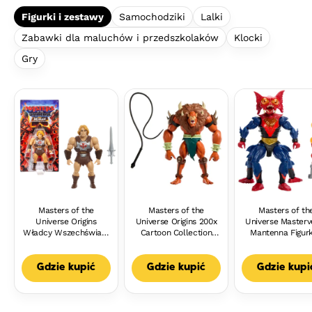
Figurki i zestawy
Samochodziki
Lalki
Zabawki dla maluchów i przedszkolaków
Klocki
Gry
Masters of the
Masters of the
Masters of th
Universe Origins
Universe Origins 200x
Universe Masterv
Władcy Wszechświata
Cartoon Collection
Mantenna Figurk
Film 2026 He-Man
Beast Man Bestia
akcesoria Zest
Figurka i akcesorium
Figurka deluxe
Zabawka dla dzie
Zabawka filmowa 6+
Zabawka 6+
Gdzie kupić
Gdzie kupić
Gdzie kupi