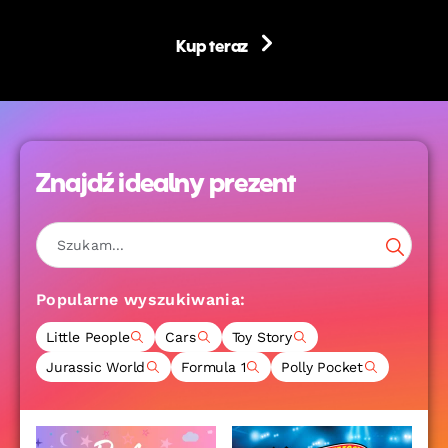
Kup teraz
Znajdź idealny prezent
Popularne wyszukiwania:
Little People
Cars
Toy Story
Jurassic World
Formula 1
Polly Pocket