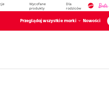
cje
Wycofane
Dla
produkty
rodziców
Nowości
Przeglądaj wszystkie marki