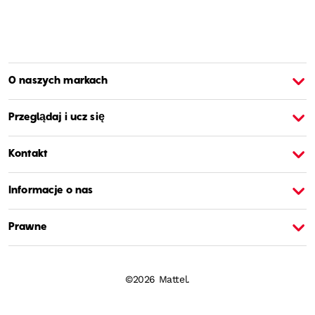
O naszych markach
O Barbie
O
Przeglądaj i ucz się
Kontakt
Informacje o nas
Prawne
©2026 Mattel.