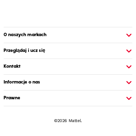
O naszych markach
O Barbie
O
Przeglądaj i ucz się
Kontakt
Informacje o nas
Prawne
©2026 Mattel.