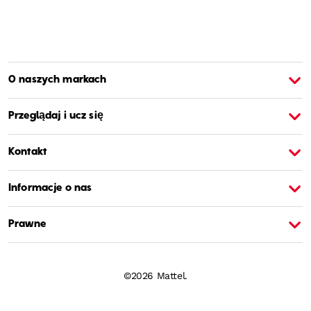
O naszych markach
O Barbie
O
Przeglądaj i ucz się
Kontakt
Informacje o nas
Prawne
©2026 Mattel.