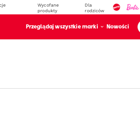
cje
Wycofane
Dla
produkty
rodziców
Nowości
Przeglądaj wszystkie marki