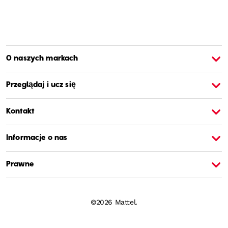
O naszych markach
O Barbie
O
Przeglądaj i ucz się
Kontakt
Informacje o nas
Prawne
©2026 Mattel.