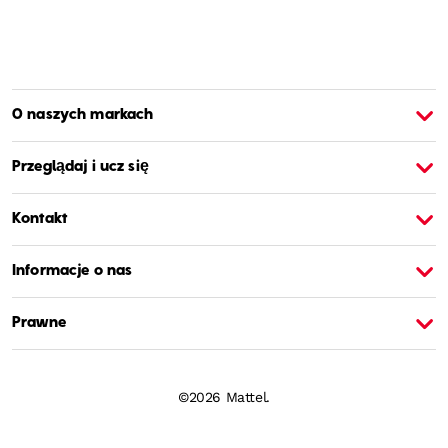
O naszych markach
O Barbie
O
Przeglądaj i ucz się
Kontakt
Informacje o nas
Prawne
©2026 Mattel.