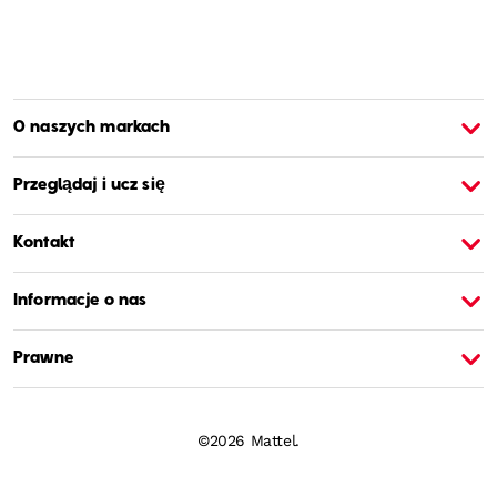
O naszych markach
O Barbie
O
Przeglądaj i ucz się
Kontakt
Informacje o nas
Prawne
©2026 Mattel.