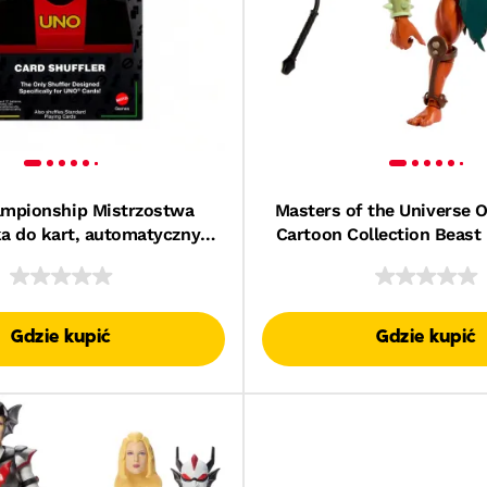
mpionship Mistrzostwa
Masters of the Universe O
a do kart, automatyczny
Cartoon Collection Beast
wacz do kart UNO i
Figurka deluxe Zaba
standardowych
Gdzie kupić
Gdzie kupić