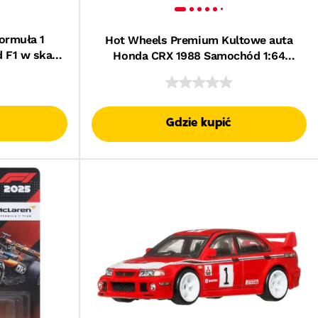
ormuła 1
Hot Wheels Premium Kultowe auta
 F1 w skali
Honda CRX 1988 Samochód 1:64
orge Russel
Zabawka 3+
jonerów
Gdzie kupić