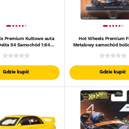
ls Premium Kultowe auta
Hot Wheels Premium F
Delta S4 Samochód 1:64
Metalowy samochód bolid
Zabawka 3+
1:64 McLaren – Oscar Pias
dla kolekcjoner
Gdzie kupić
Gdzie kupić