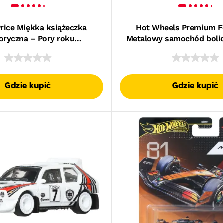
Price Miękka książeczka
Hot Wheels Premium F
oryczna – Pory roku
Metalowy samochód bolid
ąca zabawka sensoryczna
1:64 Mercedes-Benz – Ge
mowląt i noworodków 0+
#63 Auto dla kolekc
Gdzie kupić
Gdzie kupić