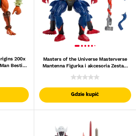
rigins 200x
Masters of the Universe Masterverse
 Man Bestia
Mantenna Figurka i akcesoria Zestaw
wka 6+
Zabawka dla dzieci 6+
Gdzie kupić