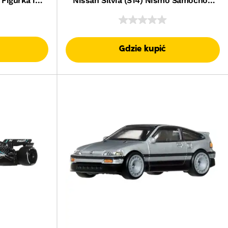
 Figurka i
Nissan Silvia (S14) Nismo Samochód
 dla dzieci
1:64 Zabawka 3+
onerów
Gdzie kupić