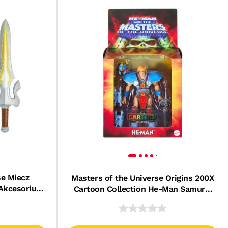
se Miecz
Masters of the Universe Origins 200X
Akcesorium
Cartoon Collection He-Man Samuraj
dzieci 6+
Figurka deluxe Zabawka 6+