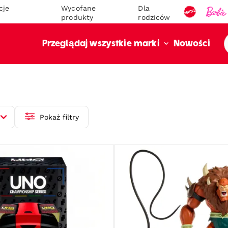
cje
Wycofane
Dla
produkty
rodziców
Nowości
Przeglądaj wszystkie marki
Pokaż filtry