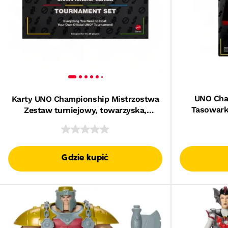
UNO Cha
Karty UNO Championship Mistrzostwa
Tasowark
Zestaw turniejowy, towarzyska,
taso
imprezowa i rodzinna gra karciana,
tablica wyników, ścieralny pisak i
trofeum, dla dużych grup 6–20 graczy
Gdzie kupić