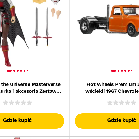
 the Universe Masterverse
Hot Wheels Premium S
gurka i akcesoria Zestaw
wściekli 1967 Chevrole
awka dla dzieci 6+
Samochód kolekcjoner
Gdzie kupić
Gdzie kupić