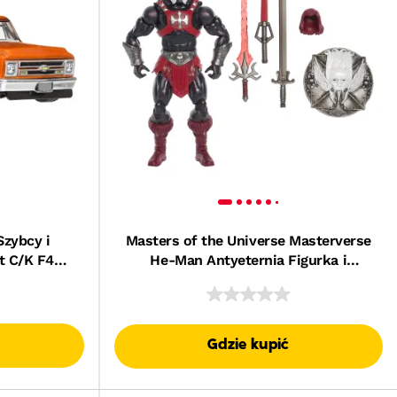
zybcy i
Masters of the Universe Masterverse
t C/K F4
He-Man Antyeternia Figurka i
ski 1:64
akcesoria Zestaw Zabawka dla dzieci
6+
Gdzie kupić