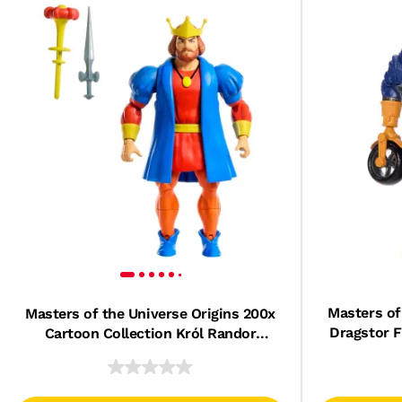
Masters of
Masters of the Universe Origins 200x
Dragstor F
Cartoon Collection Król Randor
Zab
Figurka Zabawka 6+