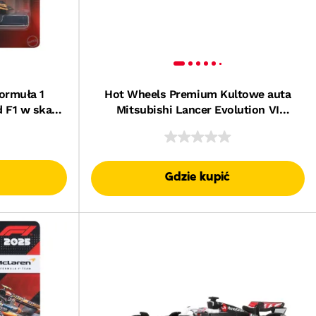
ormuła 1
Hot Wheels Premium Kultowe auta
 F1 w skali
Mitsubishi Lancer Evolution VI
tri #81 Auto
Samochód 1:64 Zabawka 3+
ów
Gdzie kupić