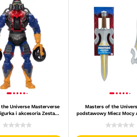
 the Universe Masterverse
Masters of the Univer
igurka i akcesoria Zestaw
podstawowy Miecz Mocy 
awka dla dzieci 6+
Role Play Zabawka dla 