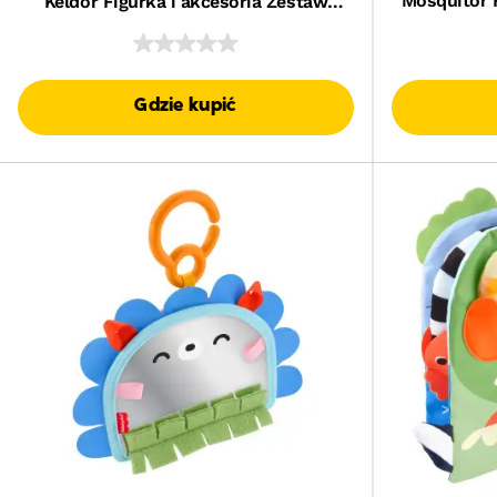
Mosquitor 
Keldor Figurka i akcesoria Zestaw
Zab
Zabawka dla dzieci 6+
Gdzie kupić