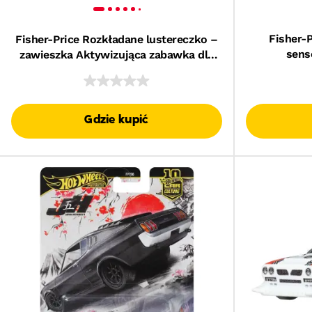
Fisher-
Fisher-Price Rozkładane lustereczko –
sens
zawieszka Aktywizująca zabawka dla
Aktywizuj
noworodków i niemowląt
dla nie
Gdzie kupić