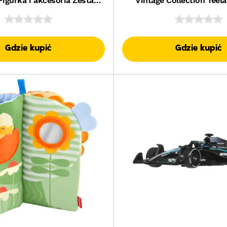
Figurka i akcesoria Zestaw
Vintage Collection Teela
awka dla dzieci 6+
akcesoria Zestaw Zabawka
6+, fanów i kolekcj
Gdzie kupić
Gdzie kupić