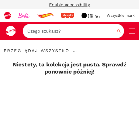
Enable accessibility
Wszystkie marki
Szukaj
Przeglądaj
...
PRZEGLĄDAJ WSZYSTKO
wszystko
Rozwiń
elementy
Niestety, ta kolekcja jest pusta. Sprawdź
nawigacyjne
ponownie później!