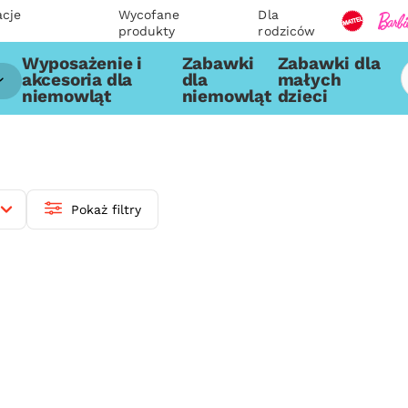
acje
Wycofane
Dla
produkty
rodziców
Wyposażenie i
Zabawki
Zabawki dla
akcesoria dla
dla
małych
niemowląt
niemowląt
dzieci
Pokaż filtry