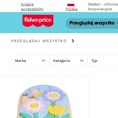
Enable
Mattel - inform
accessibility
korporacyjne
Polska
Przeglądaj wszystko
Przeglądaj
PRZEGLĄDAJ WSZYSTKO
wszystko
Marka
Kategoria
Typ