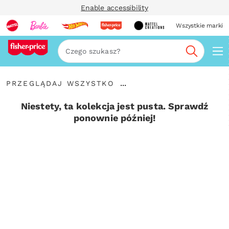
Enable accessibility
Wszystkie marki
Szukaj
Przeglądaj
...
PRZEGLĄDAJ WSZYSTKO
wszystko
Rozwiń
elementy
Niestety, ta kolekcja jest pusta. Sprawdź
nawigacyjne
ponownie później!