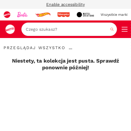
Enable accessibility
Wszystkie marki
Szukaj
Przeglądaj
...
PRZEGLĄDAJ WSZYSTKO
wszystko
Rozwiń
elementy
Niestety, ta kolekcja jest pusta. Sprawdź
nawigacyjne
ponownie później!