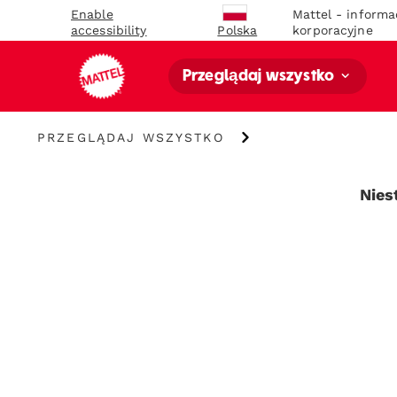
Enable
Mattel - informa
accessibility
korporacyjne
Polska
Przeglądaj wszystko
Przeglądaj
PRZEGLĄDAJ WSZYSTKO
wszystko
Nies