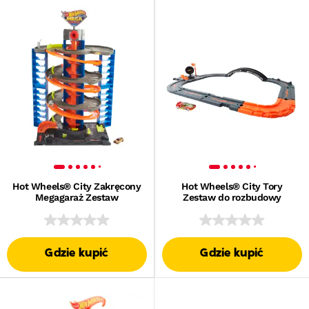
Hot Wheels® City Zakręcony
Hot Wheels® City Tory
Megagaraż Zestaw
Zestaw do rozbudowy
Gdzie kupić
Gdzie kupić