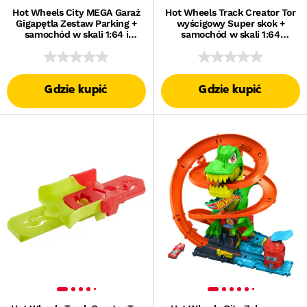
Hot Wheels City MEGA Garaż
Hot Wheels Track Creator Tor
Gigapętla Zestaw Parking +
wyścigowy Super skok +
samochód w skali 1:64 i
samochód w skali 1:64
helikopter Zabawka 4+
Zestaw Zabawka 5+
Gdzie kupić
Gdzie kupić