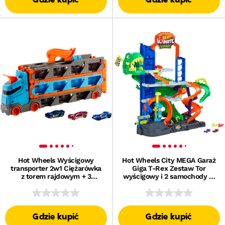
Gdzie kupić
Gdzie kupić
Hot Wheels Wyścigowy
Hot Wheels City MEGA Garaż
transporter 2w1 Ciężarówka
Giga T-Rex Zestaw Tor
z torem rajdowym + 3
wyścigowy i 2 samochody w
samochodziki
skali 1:64 Miejsce na 50+ aut
Parking Zabawka dla dzieci
4+
Gdzie kupić
Gdzie kupić