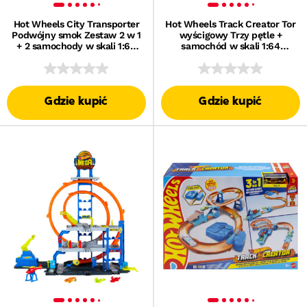
Hot Wheels City Transporter
Hot Wheels Track Creator Tor
Podwójny smok Zestaw 2 w 1
wyścigowy Trzy pętle +
+ 2 samochody w skali 1:64
samochód w skali 1:64
Tor wyścigowy Zabawka 4+
Zestaw Zabawka 4+
Gdzie kupić
Gdzie kupić