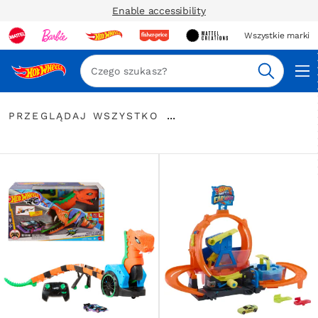
Enable accessibility
Wszystkie marki
Szukaj
Przeglądaj
...
PRZEGLĄDAJ WSZYSTKO
wszystko
Rozwiń
elementy
nawigacyjne