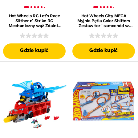
Hot Wheels RC Let’s Race
Hot Wheels City MEGA
Slither n’ Strike RC
Myjnia Pętla Color Shifters
Mechaniczny wąż Zdalnie
Zestaw tor i samochód w
sterowany pojazd-wyrzutnia
skali 1:64 zmieniający kolor
2 w 1 Interaktywna zabawka
Myjnia samochodowa
dla dzieci 5+
Zabawka dla dzieci 4+
Gdzie kupić
Gdzie kupić