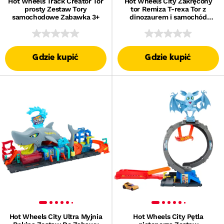
Hot Wheels Track Creator Tor
Hot Wheels City Zakręcony
prosty Zestaw Tory
tor Remiza T-rexa Tor z
samochodowe Zabawka 3+
dinozaurem i samochód
zabawka 1:64 Zestaw 4+
Gdzie kupić
Gdzie kupić
Hot Wheels City Ultra Myjnia
Hot Wheels City Pętla