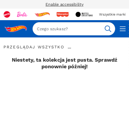
Enable accessibility
Wszystkie marki
Szukaj
Przeglądaj
...
PRZEGLĄDAJ WSZYSTKO
wszystko
Rozwiń
elementy
Niestety, ta kolekcja jest pusta. Sprawdź
nawigacyjne
ponownie później!