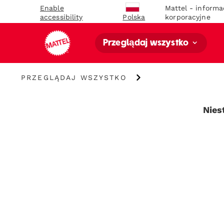
Enable
Mattel - informa
accessibility
korporacyjne
Polska
Przeglądaj wszystko
Przeglądaj
PRZEGLĄDAJ WSZYSTKO
wszystko
Nies