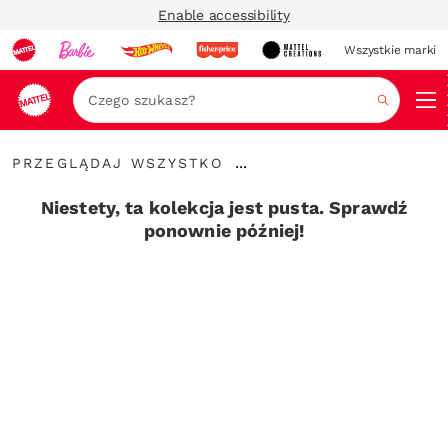
Enable accessibility
Wszystkie marki
Szukaj
Przeglądaj
...
PRZEGLĄDAJ WSZYSTKO
wszystko
Rozwiń
elementy
Niestety, ta kolekcja jest pusta. Sprawdź
nawigacyjne
ponownie później!