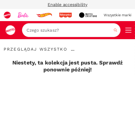
Enable accessibility
Wszystkie marki
Szukaj
Przeglądaj
...
PRZEGLĄDAJ WSZYSTKO
wszystko
Rozwiń
elementy
Niestety, ta kolekcja jest pusta. Sprawdź
nawigacyjne
ponownie później!