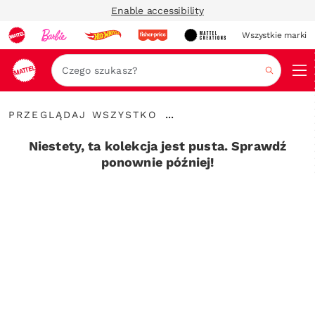
Enable accessibility
Wszystkie marki
Szukaj
Przeglądaj
...
PRZEGLĄDAJ WSZYSTKO
wszystko
Rozwiń
elementy
Niestety, ta kolekcja jest pusta. Sprawdź
nawigacyjne
ponownie później!