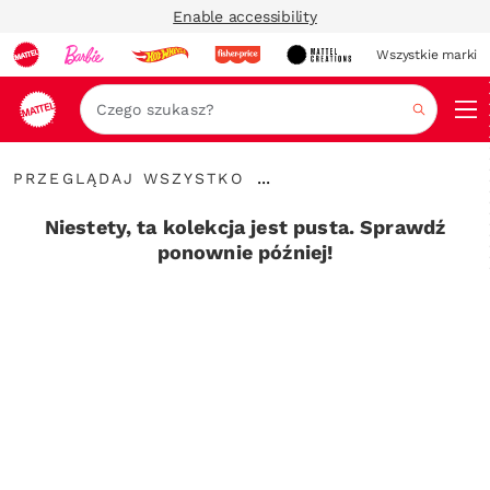
Enable accessibility
Wszystkie marki
Szukaj
Przeglądaj
...
PRZEGLĄDAJ WSZYSTKO
wszystko
Rozwiń
elementy
Niestety, ta kolekcja jest pusta. Sprawdź
nawigacyjne
ponownie później!