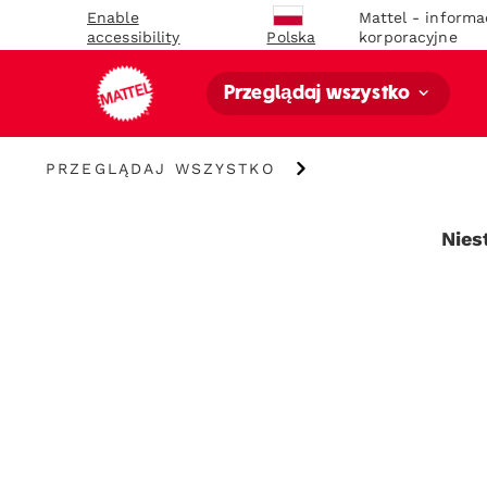
Enable
Mattel - informa
accessibility
korporacyjne
Polska
Przeglądaj wszystko
Przeglądaj
PRZEGLĄDAJ WSZYSTKO
wszystko
Nies