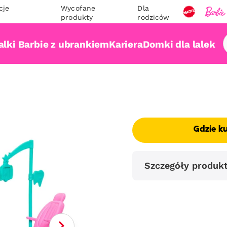
cje
Wycofane
Dla
produkty
rodziców
alki Barbie z ubrankiem
Kariera
Domki dla lalek
Gdzie k
Szczegóły produk