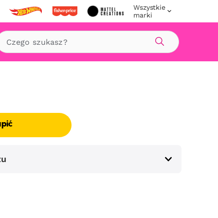
Wszystkie
marki
Szukaj
upić
tu