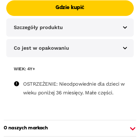
Gdzie kupić
Szczegóły produktu
Co jest w opakowaniu
WIEK: 4Y+
OSTRZEŻENIE: Nieodpowiednie dla dzieci w
wieku poniżej 36 miesięcy. Małe części.
O naszych markach
O Barbie
O