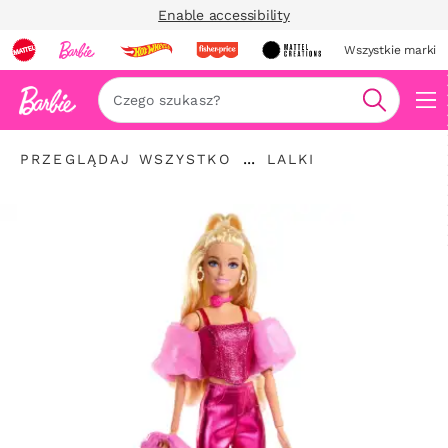
Enable accessibility
Wszystkie marki
Szukaj
"Przeglądaj
"
...
PRZEGLĄDAJ WSZYSTKO
LALKI
wszystko
Rozwiń
Lalki"
"
elementy
nawigacyjne