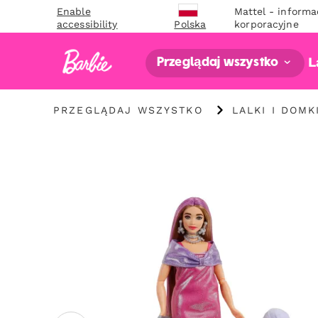
Enable
Mattel - informa
accessibility
korporacyjne
Polska
L
Przeglądaj wszystko
"Przeglądaj
"
PRZEGLĄDAJ WSZYSTKO
LALKI I DOMK
wszystko
Lalki
"
i
domki
dla
lalek
"