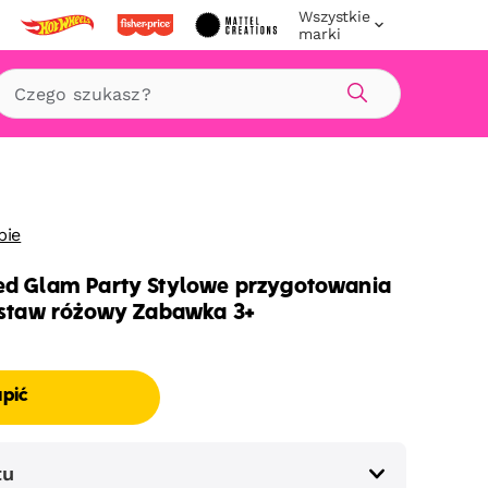
Wszystkie
marki
Szukaj
bie
ed Glam Party Stylowe przygotowania
Zestaw różowy Zabawka 3+
upić
tu