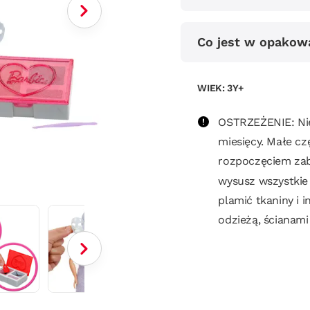
Co jest w opakow
WIEK: 3Y+
OSTRZEŻENIE: Nie
miesięcy. Małe cz
rozpoczęciem zab
wysusz wszystkie
plamić tkaniny i 
odzieżą, ścianami