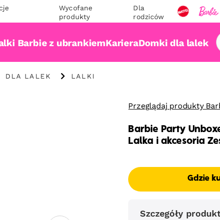
cje
Wycofane
Dla
produkty
rodziców
alki Barbie z ubrankiem
Kariera
Domki dla lalek
"
I DLA LALEK
LALKI
Lalki"
Przeglądaj produkty Bar
Barbie Party Unbox
Lalka i akcesoria 
Gdzie k
Szczegóły produk