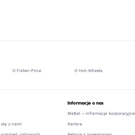
O Fisher-Price
O Hot-Wheels
Informacje o nas
Mattel – informacje korporacyjne
 się z nami
Kariera
urządzeń radiowych
Relacje z inwestorami