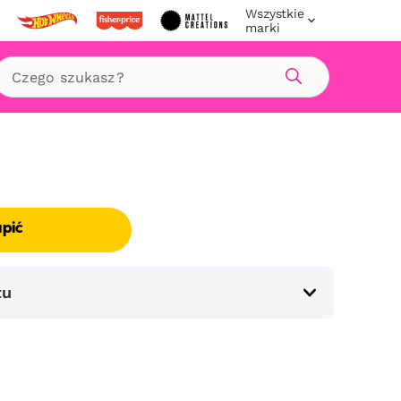
Wszystkie
marki
Szukaj
upić
tu