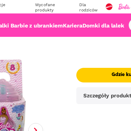
cje
Wycofane
Dla
produkty
rodziców
alki Barbie z ubrankiem
Kariera
Domki dla lalek
Gdzie k
Szczegóły produk