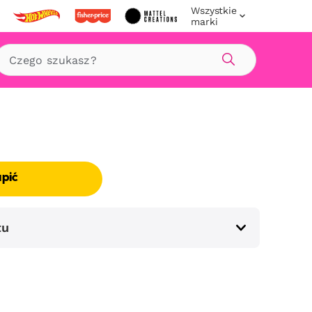
Wszystkie
marki
Szukaj
upić
tu