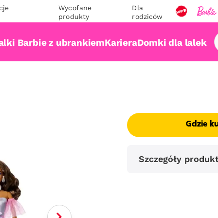
cje
Wycofane
Dla
produkty
rodziców
alki Barbie z ubrankiem
Kariera
Domki dla lalek
Gdzie k
Szczegóły produk