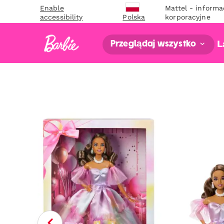
Enable
Mattel - informa
accessibility
korporacyjne
Polska
L
Przeglądaj wszystko