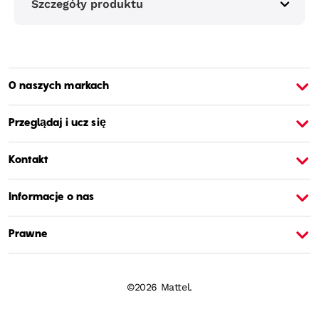
Szczegóły produktu
O naszych markach
O Barbie
O
Przeglądaj i ucz się
Kontakt
Informacje o nas
Prawne
©2026 Mattel.