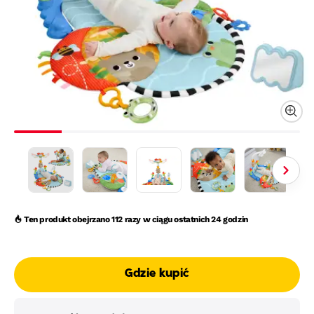
Ten produkt obejrzano
112
razy w ciągu ostatnich 24 godzin
Gdzie kupić