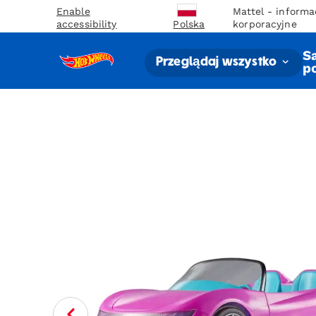
Enable
Mattel - informa
accessibility
korporacyjne
Polska
S
Przeglądaj wszystko
p