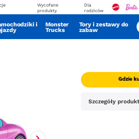
cje
Wycofane
Dla
produkty
rodziców
amochodziki i
Monster
Tory i zestawy do
ojazdy
Trucks
zabaw
Gdzie k
Szczegóły produk