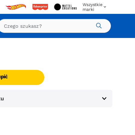
Wszystkie
marki
Szukaj
upić
tu