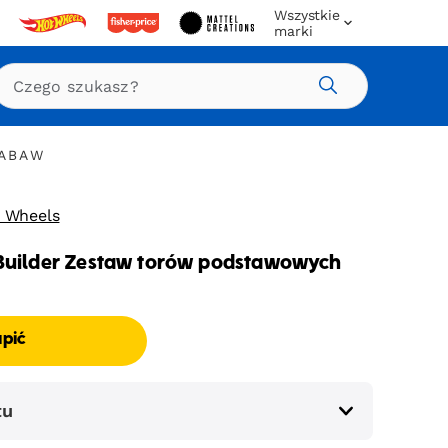
Wszystkie
marki
Szukaj
ZABAW
t Wheels
Builder Zestaw torów podstawowych
upić
tu