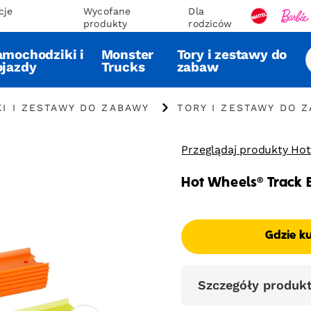
cje
Wycofane
Dla
produkty
rodziców
amochodziki i
Monster
Tory i zestawy do
ojazdy
Trucks
zabaw
I I ZESTAWY DO ZABAWY
TORY I ZESTAWY DO 
Przeglądaj produkty Ho
Hot Wheels® Track 
Gdzie k
Szczegóły produk