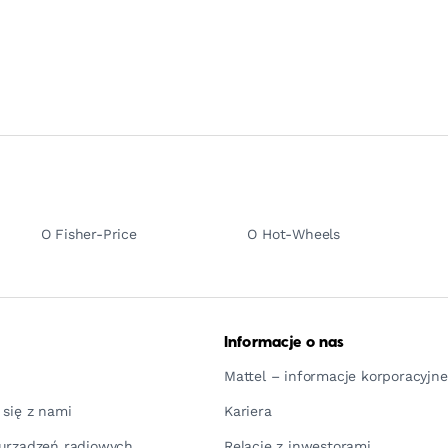
O Fisher-Price
O Hot-Wheels
Informacje o nas
Mattel – informacje korporacyjne
 się z nami
Kariera
urządzeń radiowych
Relacje z inwestorami